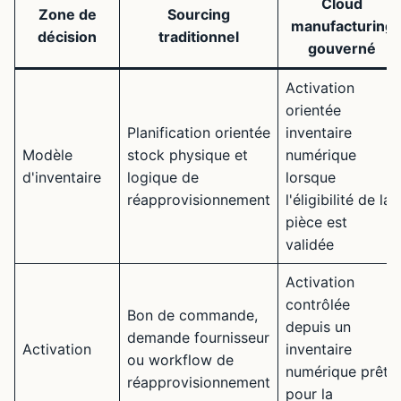
Cloud
Zone de
Sourcing
manufacturing
décision
traditionnel
gouverné
Activation
orientée
Planification orientée
inventaire
Modèle
stock physique et
numérique
d'inventaire
logique de
lorsque
réapprovisionnement
l'éligibilité de la
pièce est
validée
Activation
contrôlée
Bon de commande,
depuis un
demande fournisseur
Activation
inventaire
ou workflow de
numérique prêt
réapprovisionnement
pour la